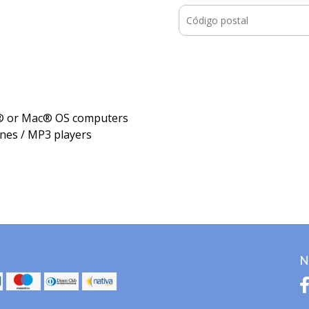
s® or Mac® OS computers
ones / MP3 players
N