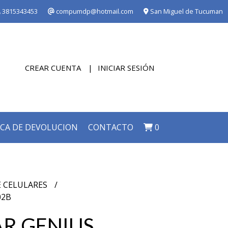
3815343453
compumdp@hotmail.com
San Miguel de Tucuman
CREAR CUENTA
INICIAR SESIÓN
ICA DE DEVOLUCION
CONTACTO
0
E CELULARES
02B
R GENIUS